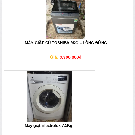
MÁY GIẶT CŨ TOSHIBA 9KG – LỒNG ĐỨNG
Giá:
3.300.000đ
Máy giặt Electrolux 7,5Kg .