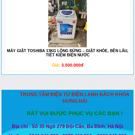
MÁY GIẶT TOSHIBA 13KG LỒNG ĐỨNG – GIẶT KHỎE, BỀN LÂU,
TIẾT KIỆM ĐIỆN NƯỚC
Giá:
3.500.000đ
TRUNG TÂM ĐIỆN TỬ ĐIỆN LẠNH BÁCH KHOA
HƯNG HẢI
R
Ấ
T VUI
ĐƯ
Ợ
C PH
Ụ
C V
Ụ
C
Á
C B
Ạ
N !
Địa chỉ : Số 35 Ngõ 279 Đội Cấn, Ba Đình, Hà Nội