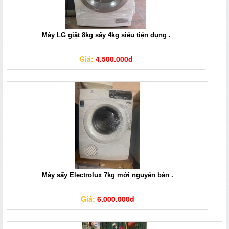
Máy LG giặt 8kg sấy 4kg siêu tiện dụng .
Giá:
4.500.000đ
Máy sấy Electrolux 7kg mới nguyên bản .
Giá:
6.000.000đ