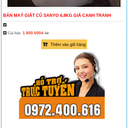
BÁN MAÝ GIẶT CŨ SANYO 6,8KG GIÁ CẠNH TRANH
1.800.000đ
Giá bán:
0đ
Thêm vào giỏ hàng